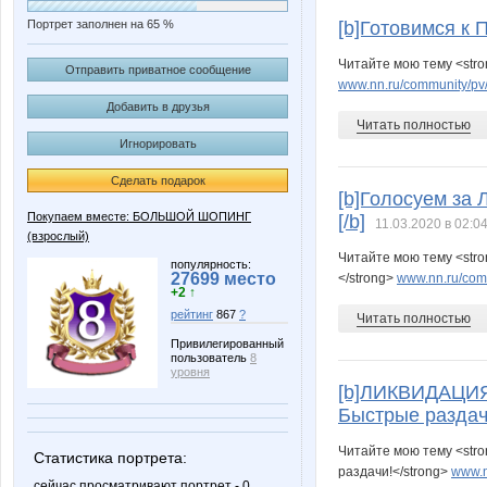
Портрет заполнен на 65 %
[b]Готовимся к 
Читайте мою тему <str
Отправить приватное сообщение
www.nn.ru/community/pv
Добавить в друзья
Читать полностью
Игнорировать
Сделать подарок
[b]Голосуем з
Покупаем вместе: БОЛЬШОЙ ШОПИНГ
[/b]
11.03.2020 в 02:0
(взрослый)
Читайте мою тему <str
популярность:
27699 место
</strong>
www.nn.ru/comm
+2 ↑
рейтинг
867
?
Читать полностью
Привилегированный
пользователь
8
уровня
[b]ЛИКВИДАЦИЯ
Быстрые раздач
Читайте мою тему <str
Статистика портрета:
раздачи!</strong>
www.n
сейчас просматривают портрет - 0