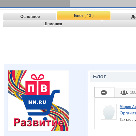
Блог
( 13 )
Основное
Д
Шпионаж
Блог
10
Мария А
Организ
Так кто 